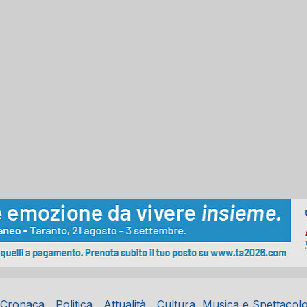
Cronaca
Politica
Attualità
Cultura, Musica e Spettacol