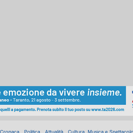
Cronaca
Politica
Attualità
Cultura, Musica e Spettacol