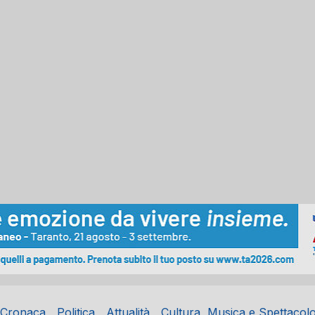
Cronaca
Politica
Attualità
Cultura, Musica e Spettacol