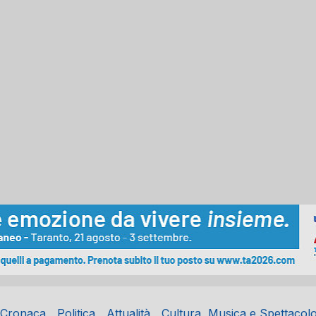
Cronaca
Politica
Attualità
Cultura, Musica e Spettacol