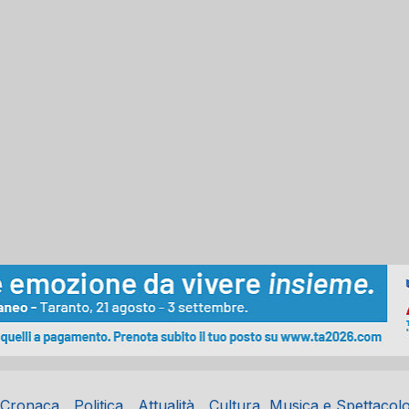
Cronaca
Politica
Attualità
Cultura, Musica e Spettacol