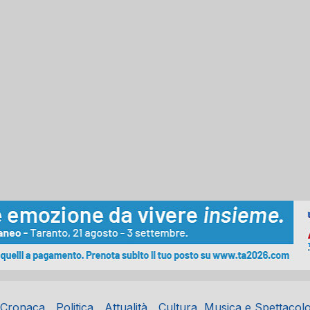
Cronaca
Politica
Attualità
Cultura, Musica e Spettacol