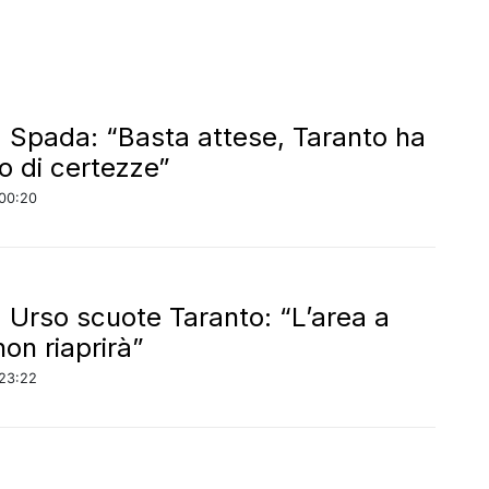
a, Spada: “Basta attese, Taranto ha
o di certezze”
00:20
a, Urso scuote Taranto: “L’area a
on riaprirà”
23:22