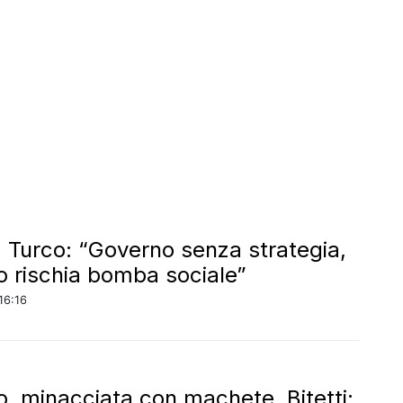
a, Turco: “Governo senza strategia,
o rischia bomba sociale”
16:16
o, minacciata con machete, Bitetti: