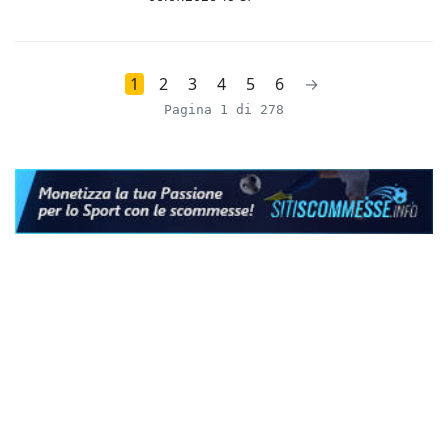
1
2
3
4
5
6
→
Pagina 1 di 278