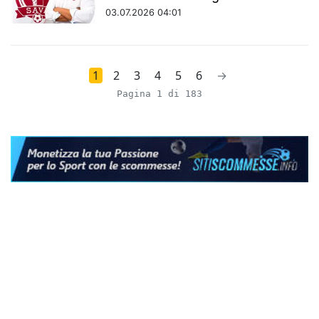
03.07.2026 04:01
1
2
3
4
5
6
→
Pagina 1 di 183