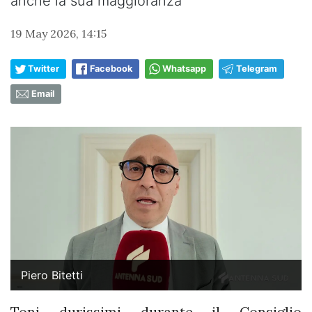
anche la sua maggioranza
19 May 2026, 14:15
Twitter
Facebook
Whatsapp
Telegram
Email
Piero Bitetti
Toni durissimi durante il Consiglio