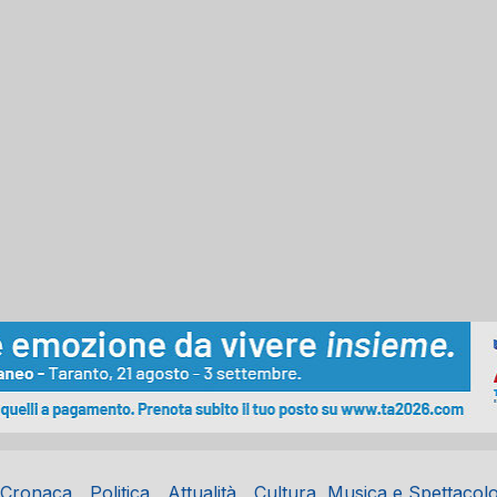
Cronaca
Politica
Attualità
Cultura, Musica e Spettacol