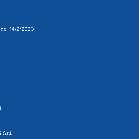
3 del 14/2/2023
li
 S.r.l.