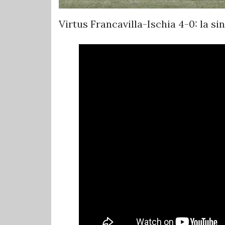
Virtus Francavilla-Ischia 4-0: la si