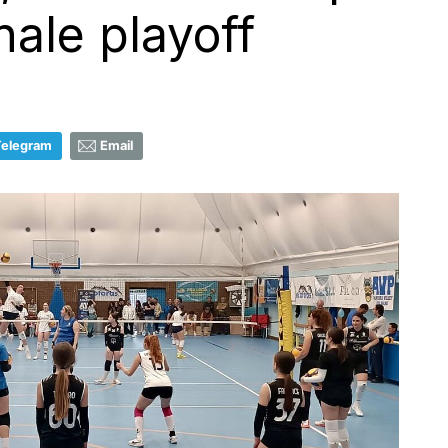
inale playoff
Telegram
Email