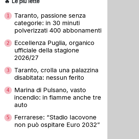
🔥 Le più lette
Taranto, passione senza
1
categorie: in 30 minuti
polverizzati 400 abbonamenti
Eccellenza Puglia, organico
2
ufficiale della stagione
2026/27
Taranto, crolla una palazzina
3
disabitata: nessun ferito
Marina di Pulsano, vasto
4
incendio: in fiamme anche tre
auto
Ferrarese: “Stadio Iacovone
5
non può ospitare Euro 2032”