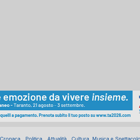
Cronaca
Politica
Attualità
Cultura, Musica e Spettacol