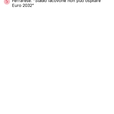
Ferrarese: “Stadio Iacovone non può ospitare
5
Euro 2032”