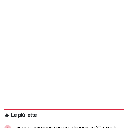
🔥 Le più lette
Taranto, passione senza categorie: in 30 minuti