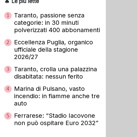
🔥 Le più lette
Taranto, passione senza
1
categorie: in 30 minuti
polverizzati 400 abbonamenti
Eccellenza Puglia, organico
2
ufficiale della stagione
2026/27
Taranto, crolla una palazzina
3
disabitata: nessun ferito
Marina di Pulsano, vasto
4
incendio: in fiamme anche tre
auto
Ferrarese: “Stadio Iacovone
5
non può ospitare Euro 2032”