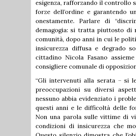
esigenza, rafforzando il controllo 
forze dell’ordine e garantendo u
onestamente. Parlare di “discri
demagogia: si tratta piuttosto di 
comunità, dopo anni in cui le polit
insicurezza diffusa e degrado so
cittadino Nicola Fasano assieme 
consigliere comunale di opposizion
“Gli intervenuti alla serata – si
preoccupazioni su diversi aspet
nessuno abbia evidenziato i proble
questi anni e le difficoltà delle f
Non una parola sulle vittime di vio
condizioni di insicurezza che mol
Questo silenzio dimostra che l’obi