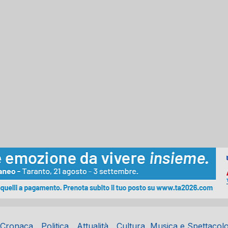
Cronaca
Politica
Attualità
Cultura, Musica e Spettacol