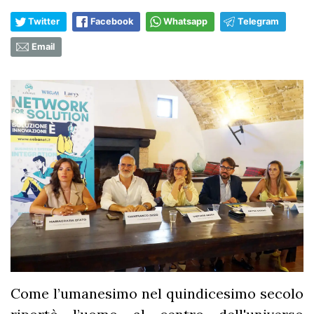
Twitter
Facebook
Whatsapp
Telegram
Email
Come l’umanesimo nel quindicesimo secolo