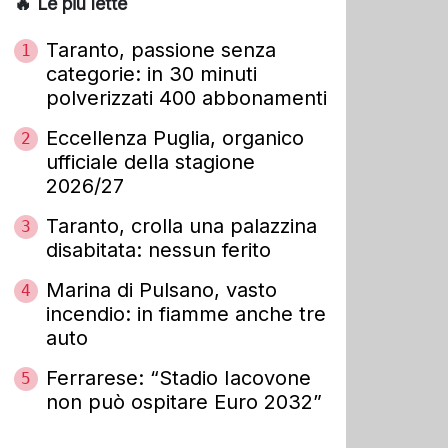
🔥 Le più lette
Taranto, passione senza
1
categorie: in 30 minuti
polverizzati 400 abbonamenti
Eccellenza Puglia, organico
2
ufficiale della stagione
2026/27
Taranto, crolla una palazzina
3
disabitata: nessun ferito
Marina di Pulsano, vasto
4
incendio: in fiamme anche tre
auto
Ferrarese: “Stadio Iacovone
5
non può ospitare Euro 2032”