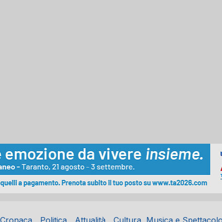
Cronaca
Politica
Attualità
Cultura, Musica e Spettacol