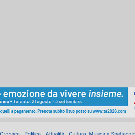
Cronaca
Politica
Attualità
Cultura, Musica e Spettacol