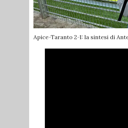
Apice-Taranto 2-1: la sintesi di An