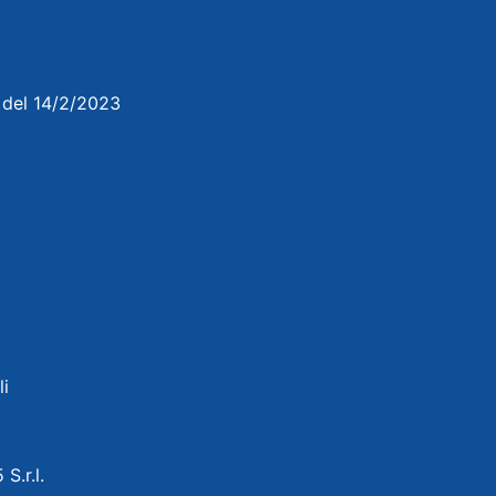
3 del 14/2/2023
li
 S.r.l.