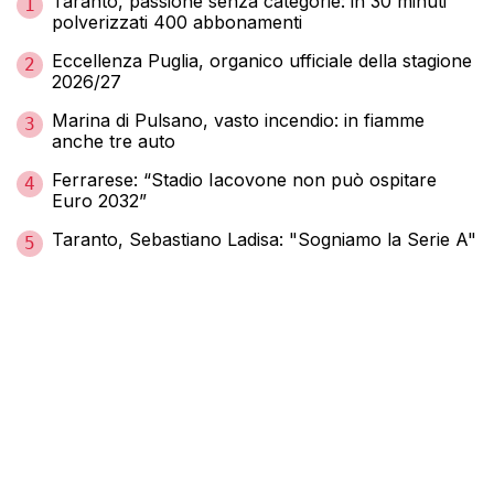
Taranto, passione senza categorie: in 30 minuti
1
polverizzati 400 abbonamenti
Eccellenza Puglia, organico ufficiale della stagione
2
2026/27
Marina di Pulsano, vasto incendio: in fiamme
3
anche tre auto
Ferrarese: “Stadio Iacovone non può ospitare
4
Euro 2032”
Taranto, Sebastiano Ladisa: "Sogniamo la Serie A"
5