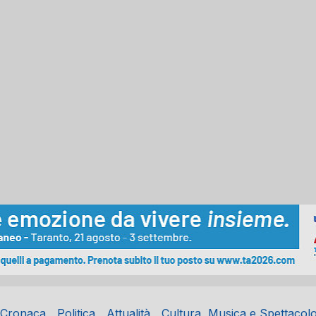
Cronaca
Politica
Attualità
Cultura, Musica e Spettacol