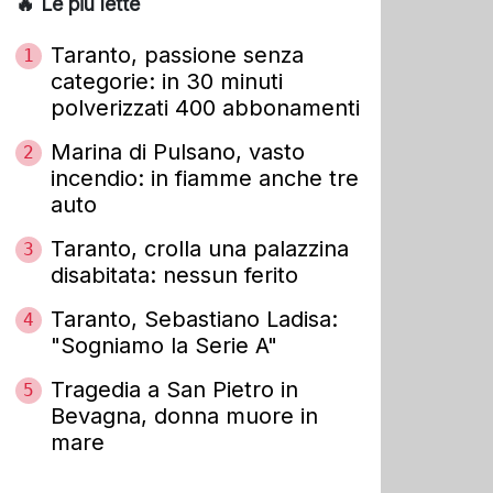
🔥 Le più lette
Taranto, passione senza
1
categorie: in 30 minuti
polverizzati 400 abbonamenti
Marina di Pulsano, vasto
2
incendio: in fiamme anche tre
auto
Taranto, crolla una palazzina
3
disabitata: nessun ferito
Taranto, Sebastiano Ladisa:
4
"Sogniamo la Serie A"
Tragedia a San Pietro in
5
Bevagna, donna muore in
mare