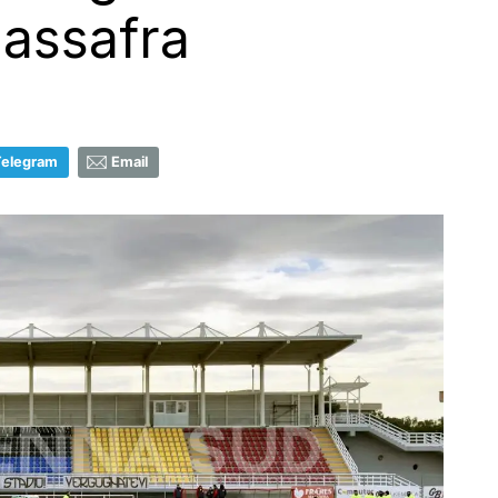
assafra
Telegram
Email