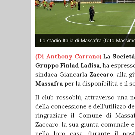
Lo stadio Italia di Massafra (foto Massi
(Di Anthony Carrano)
La
Societ
Gruppo Finlad Ladisa
, ha espress
sindaca Giancarla
Zaccaro
, alla 
Massafra
per la disponibilità e il 
Il club rossoblù, attraverso una n
della concessione e dell’utilizzo d
ringraziare il Comune di Massaf
Zaccaro, la sua giunta comunale e 
nella loro casa durante il nos