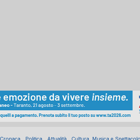
Cronaca
Politica
Attualità
Cultura, Musica e Spettacol