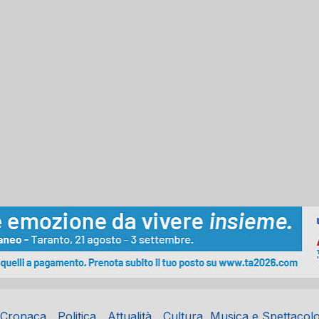
Cronaca
Politica
Attualità
Cultura, Musica e Spettacol