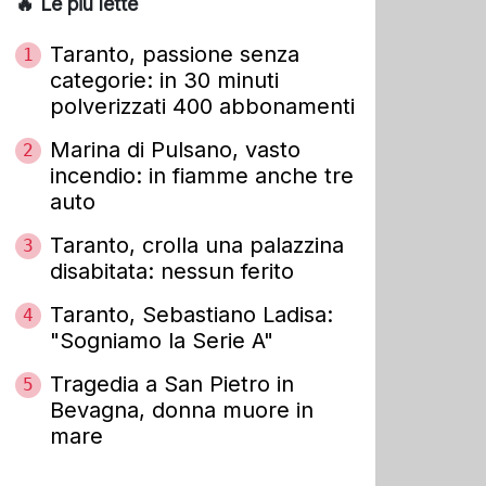
🔥 Le più lette
Taranto, passione senza
1
categorie: in 30 minuti
polverizzati 400 abbonamenti
Marina di Pulsano, vasto
2
incendio: in fiamme anche tre
auto
Taranto, crolla una palazzina
3
disabitata: nessun ferito
Taranto, Sebastiano Ladisa:
4
"Sogniamo la Serie A"
Tragedia a San Pietro in
5
Bevagna, donna muore in
mare