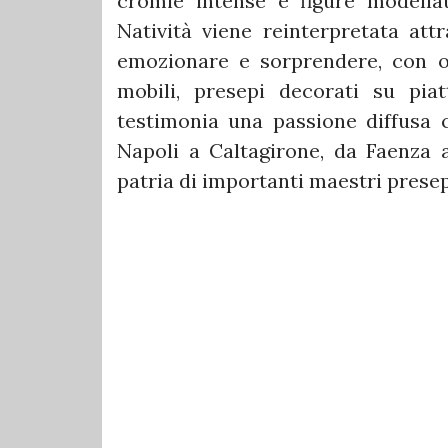
cromie intense e figure modella
Natività viene reinterpretata att
emozionare e sorprendere, con o
mobili, presepi decorati su piat
testimonia una passione diffusa c
Napoli a Caltagirone, da Faenza a
patria di importanti maestri presep