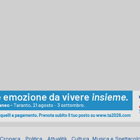
Cronaca
Politica
Attualità
Cultura, Musica e Spettacol