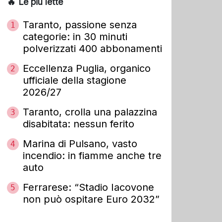
🔥 Le più lette
Taranto, passione senza
1
categorie: in 30 minuti
polverizzati 400 abbonamenti
Eccellenza Puglia, organico
2
ufficiale della stagione
2026/27
Taranto, crolla una palazzina
3
disabitata: nessun ferito
Marina di Pulsano, vasto
4
incendio: in fiamme anche tre
auto
Ferrarese: “Stadio Iacovone
5
non può ospitare Euro 2032”