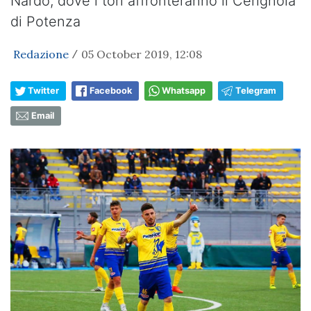
Nardò, dove i tori affronteranno il Cerignola
di Potenza
Redazione
05 October 2019, 12:08
/
Twitter
Facebook
Whatsapp
Telegram
Email