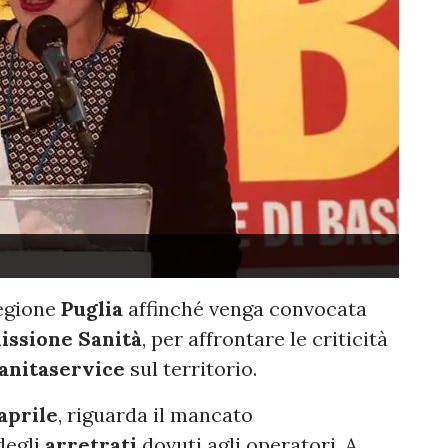
Regione
Puglia
affinché venga convocata
ssione Sanità
, per affrontare le criticità
anitaservice
sul territorio.
aprile
, riguarda il mancato
degli
arretrati
dovuti agli operatori. A