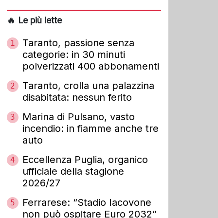
🔥 Le più lette
Taranto, passione senza
1
categorie: in 30 minuti
polverizzati 400 abbonamenti
Taranto, crolla una palazzina
2
disabitata: nessun ferito
Marina di Pulsano, vasto
3
incendio: in fiamme anche tre
auto
Eccellenza Puglia, organico
4
ufficiale della stagione
2026/27
Ferrarese: “Stadio Iacovone
5
non può ospitare Euro 2032”