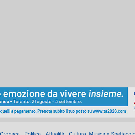
Cronaca
Politica
Attualità
Cultura, Musica e Spettacol