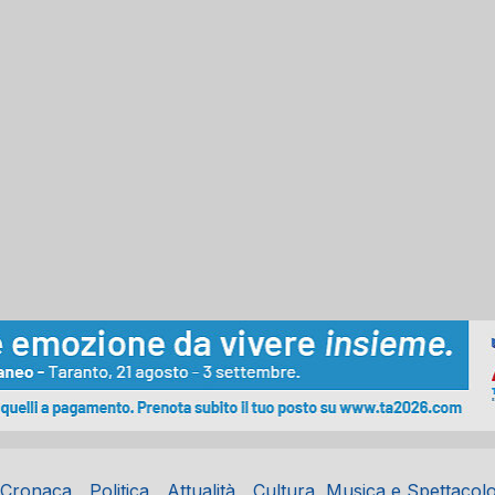
Cronaca
Politica
Attualità
Cultura, Musica e Spettacol