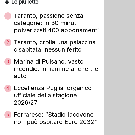
🔥 Le più lette
Taranto, passione senza
1
categorie: in 30 minuti
polverizzati 400 abbonamenti
Taranto, crolla una palazzina
2
disabitata: nessun ferito
Marina di Pulsano, vasto
3
incendio: in fiamme anche tre
auto
Eccellenza Puglia, organico
4
ufficiale della stagione
2026/27
Ferrarese: “Stadio Iacovone
5
non può ospitare Euro 2032”