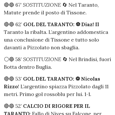
🔴🔵 67’
SOSTITUZIONE
🔄 Nel Taranto,
Matute prende il posto di Tissone.
🔴🔵 62’
GOL DEL TARANTO: ⚽️ Diaz! Il
Taranto la ribalta. L’argentino addomestica
una conclusione di Tissone e tutto solo
davanti a Pizzolato non sbaglia.
⚪️🔵 58’
SOSTITUZIONE
🔄 Nel Brindisi, fuori
Botta dentro Buglia.
🔴🔵 53’
GOL DEL TARANTO: ⚽️ Nicolas
Rizzo
! L’argentino spiazza Pizzolato dagli 11
metri. Primo gol rossoblu per lui. 1-1.
🔴🔵 52’
CALCIO DI RIGORE PER IL
TARANTO
: Fallo di Nives su Falcone, per