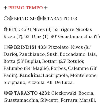
➕
PRIMO TEMPO
➕
⚪️🔵 BRINDISI-🔴🔴 TARANTO 1-3
⚽️ RETI: 45’+1 Nives (B), 53’ rigore Nicolas
Rizzo (T), 62’ Diaz (T), 80’ Guastamacchia (T)
⚪️🔵
BRINDISI 433:
Pizzolato; Nives (81’
Dario), Panebianco, Sush, Boccadamo; Iaia,
Botta (58’ Buglia), Bottari (25’ Rotulo);
Palumbo (84’ Maglie), Forbes, Calemme (78’
Padin).
Panchina
: Lacirignola, Monteleone,
Sicignano, Pizzolla. All. De Luca.
🔴🔵
TARANTO 4231
: Ciezkowski; Boccia,
Guastamacchia, Silvestri, Ferrara; Marsili,