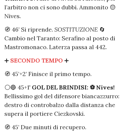
l’arbitro non ci sono dubbi. Ammonito 🟡
Nives.
🧭 46’ Si riprende.
SOSTITUZIONE
🔄
Cambio nel Taranto: Serafino al posto di
Mastromonaco. Laterza passa al 442.
➕
SECONDO TEMPO
➕
🧭 45’+2’ Finisce il primo tempo.
⚪️🔵 45+1'
GOL DEL BRINDISI: ⚽️ Nives!
Bellissimo gol del difensore biancazzurro:
destro di controbalzo dalla distanza che
supera il portiere Ciezkovski.
🧭 45’ Due minuti di recupero.