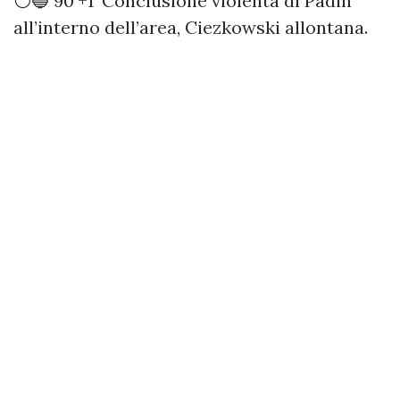
⚪️🔵 90’+1’ Conclusione violenta di Padin
all’interno dell’area, Ciezkowski allontana.