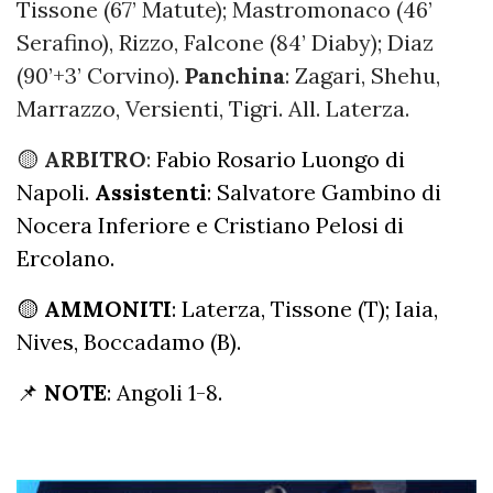
Tissone (67’ Matute); Mastromonaco (46’
Serafino), Rizzo, Falcone (84’ Diaby); Diaz
(90’+3’ Corvino).
Panchina
: Zagari, Shehu,
Marrazzo, Versienti, Tigri. All. Laterza.
🟡
ARBITRO
:
Fabio Rosario Luongo di
Napoli.
Assistenti
: Salvatore Gambino di
Nocera Inferiore e Cristiano Pelosi di
Ercolano.
🟡
AMMONITI
: Laterza, Tissone (T); Iaia,
Nives, Boccadamo (B).
📌
NOTE
: Angoli 1-8.