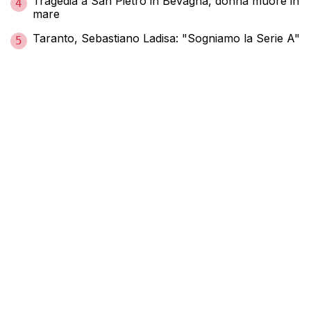
Tragedia a San Pietro in Bevagna, donna muore in
4
mare
Taranto, Sebastiano Ladisa: "Sogniamo la Serie A"
5