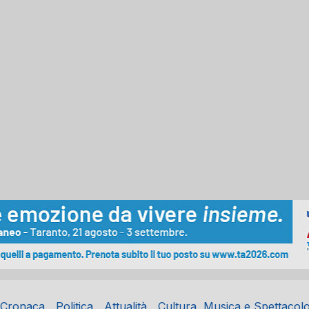
Cronaca
Politica
Attualità
Cultura, Musica e Spettacol