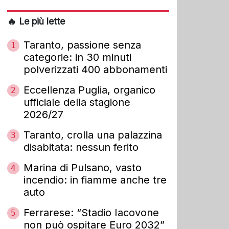
🔥 Le più lette
Taranto, passione senza
1
categorie: in 30 minuti
polverizzati 400 abbonamenti
Eccellenza Puglia, organico
2
ufficiale della stagione
2026/27
Taranto, crolla una palazzina
3
disabitata: nessun ferito
Marina di Pulsano, vasto
4
incendio: in fiamme anche tre
auto
Ferrarese: “Stadio Iacovone
5
non può ospitare Euro 2032”