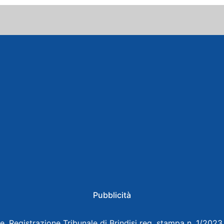
Pubblicità
e, Registrazione Tribunale di Brindisi reg. stampa n. 1/202