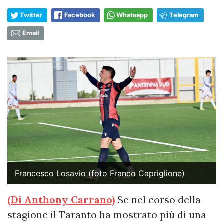
Twitter
Facebook
Whatsapp
Telegram
Email
Francesco Losavio (foto Franco Capriglione)
(Di Anthony Carrano)
Se nel corso della
stagione il Taranto ha mostrato più di una