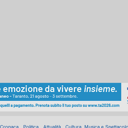
Cronaca
Politica
Attualità
Cultura, Musica e Spettacol