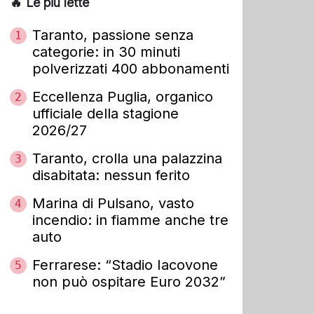
🔥 Le più lette
Taranto, passione senza
1
categorie: in 30 minuti
polverizzati 400 abbonamenti
Eccellenza Puglia, organico
2
ufficiale della stagione
2026/27
Taranto, crolla una palazzina
3
disabitata: nessun ferito
Marina di Pulsano, vasto
4
incendio: in fiamme anche tre
auto
Ferrarese: “Stadio Iacovone
5
non può ospitare Euro 2032”