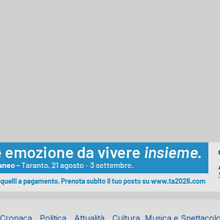
Cronaca
Politica
Attualità
Cultura, Musica e Spettacol