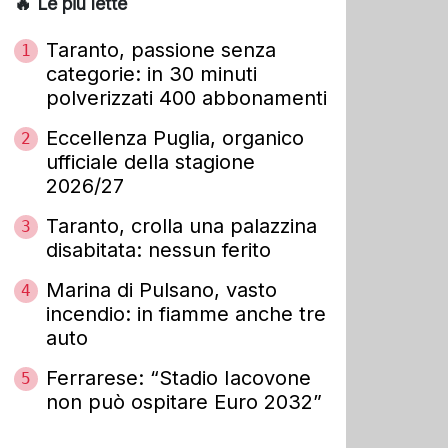
🔥 Le più lette
Taranto, passione senza
1
categorie: in 30 minuti
polverizzati 400 abbonamenti
Eccellenza Puglia, organico
2
ufficiale della stagione
2026/27
Taranto, crolla una palazzina
3
disabitata: nessun ferito
Marina di Pulsano, vasto
4
incendio: in fiamme anche tre
auto
Ferrarese: “Stadio Iacovone
5
non può ospitare Euro 2032”