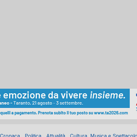
Cronaca
Politica
Attualità
Cultura, Musica e Spettacol