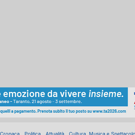
Cronaca
Politica
Attualità
Cultura, Musica e Spettacol