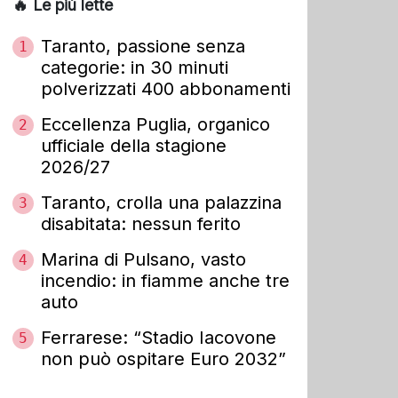
🔥 Le più lette
Taranto, passione senza
1
categorie: in 30 minuti
polverizzati 400 abbonamenti
Eccellenza Puglia, organico
2
ufficiale della stagione
2026/27
Taranto, crolla una palazzina
3
disabitata: nessun ferito
Marina di Pulsano, vasto
4
incendio: in fiamme anche tre
auto
Ferrarese: “Stadio Iacovone
5
non può ospitare Euro 2032”