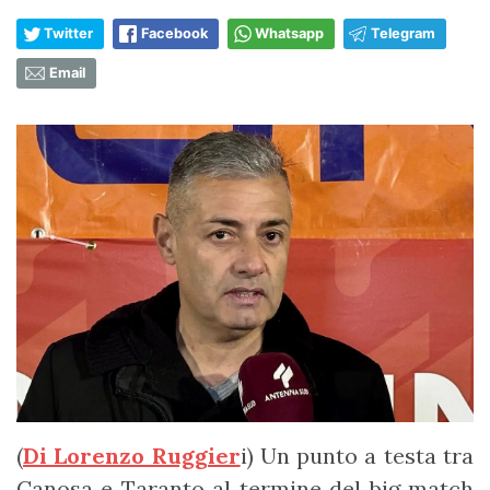
Twitter
Facebook
Whatsapp
Telegram
Email
(
Di Lorenzo Ruggier
i) Un punto a testa tra
Canosa e Taranto al termine del big match