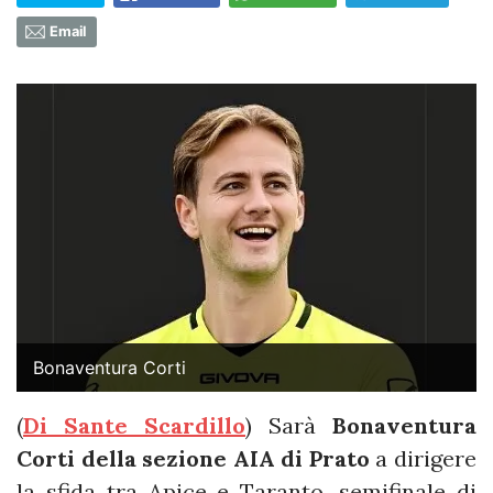
Email
Bonaventura Corti
(
Di Sante Scardillo
) Sarà
Bonaventura
Corti della sezione AIA di Prato
a dirigere
la sfida tra Apice e Taranto, semifinale di