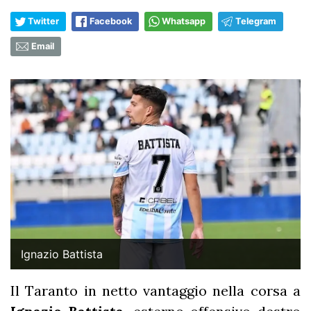
Twitter
Facebook
Whatsapp
Telegram
Email
Ignazio Battista
Il Taranto in netto vantaggio nella corsa a