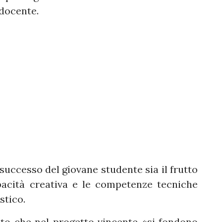
 docente.
successo del giovane studente sia il frutto
pacità creativa e le competenze tecniche
stico.
ato che nel progetto vincente «si fondono