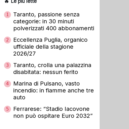
🔥 Le più lette
Taranto, passione senza
1
categorie: in 30 minuti
polverizzati 400 abbonamenti
Eccellenza Puglia, organico
2
ufficiale della stagione
2026/27
Taranto, crolla una palazzina
3
disabitata: nessun ferito
Marina di Pulsano, vasto
4
incendio: in fiamme anche tre
auto
Ferrarese: “Stadio Iacovone
5
non può ospitare Euro 2032”