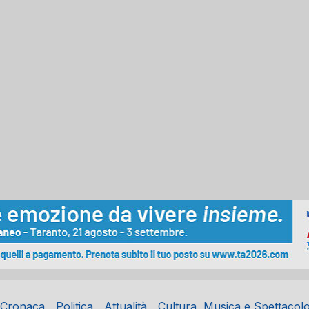
Cronaca
Politica
Attualità
Cultura, Musica e Spettacol