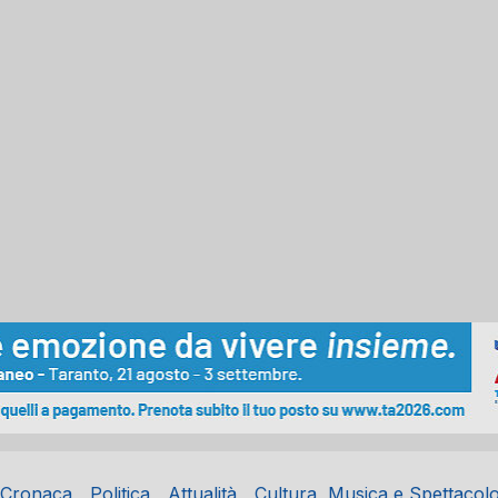
Cronaca
Politica
Attualità
Cultura, Musica e Spettacol