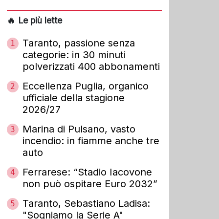
🔥 Le più lette
Taranto, passione senza
1
categorie: in 30 minuti
polverizzati 400 abbonamenti
Eccellenza Puglia, organico
2
ufficiale della stagione
2026/27
Marina di Pulsano, vasto
3
incendio: in fiamme anche tre
auto
Ferrarese: “Stadio Iacovone
4
non può ospitare Euro 2032”
Taranto, Sebastiano Ladisa:
5
"Sogniamo la Serie A"