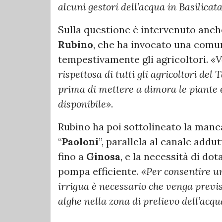
alcuni gestori dell’acqua in Basilicat
Sulla questione è intervenuto anche
Rubino
, che ha invocato una comu
tempestivamente gli agricoltori.
«V
rispettosa di tutti gli agricoltori del
prima di mettere a dimora le piante 
disponibile»
.
Rubino ha poi sottolineato la manc
“
Paoloni
”, parallela al canale addu
fino a
Ginosa
, e la necessità di do
pompa efficiente.
«Per consentire un
irrigua è necessario che venga previst
alghe nella zona di prelievo dell’acq