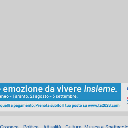
Cronaca
Politica
Attualità
Cultura, Musica e Spettacol