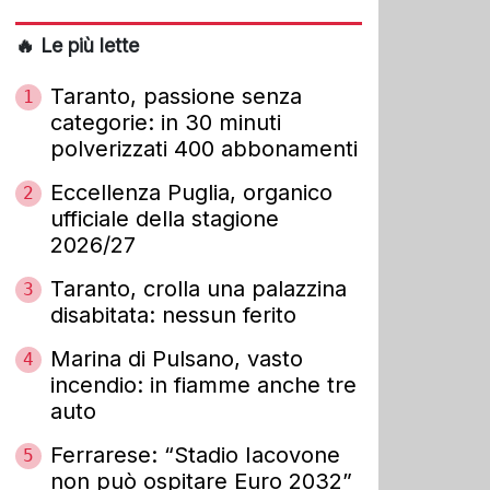
🔥 Le più lette
Taranto, passione senza
1
categorie: in 30 minuti
polverizzati 400 abbonamenti
Eccellenza Puglia, organico
2
ufficiale della stagione
2026/27
Taranto, crolla una palazzina
3
disabitata: nessun ferito
Marina di Pulsano, vasto
4
incendio: in fiamme anche tre
auto
Ferrarese: “Stadio Iacovone
5
non può ospitare Euro 2032”