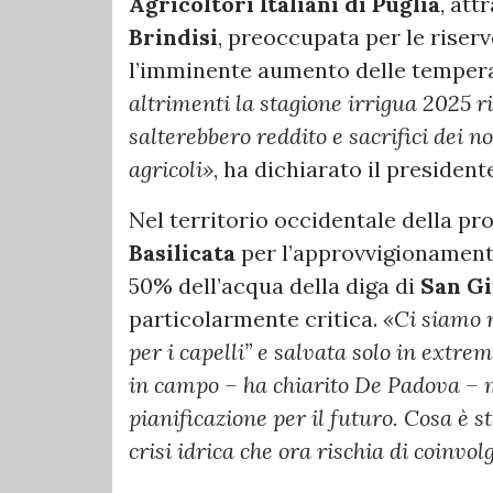
Agricoltori Italiani di Puglia
, att
Brindisi
, preoccupata per le riserve
l’imminente aumento delle temper
altrimenti la stagione irrigua 2025 ri
salterebbero reddito e sacrifici dei no
agricoli»
, ha dichiarato il presiden
Nel territorio occidentale della pr
Basilicata
per l’approvvigionament
50% dell’acqua della diga di
San Gi
particolarmente critica.
«Ci siamo m
per i capelli” e salvata solo in extre
in campo – ha chiarito De Padova – 
pianificazione per il futuro. Cosa è 
crisi idrica che ora rischia di coinv