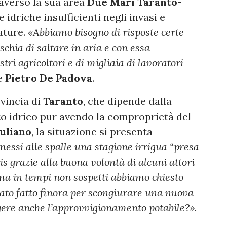
raverso la sua area
Due Mari Taranto-
 idriche insufficienti negli invasi e
ature.
«Abbiamo bisogno di risposte certe
schia di saltare in aria e con essa
stri agricoltori e di migliaia di lavoratori
te
Pietro De Padova
.
ovincia di
Taranto
, che dipende dalla
o idrico pur avendo la comproprietà del
uliano
, la situazione si presenta
essi alle spalle una stagione irrigua “presa
mis grazie alla buona volontà di alcuni attori
ma in tempi non sospetti abbiamo chiesto
stato fatto finora per scongiurare una nuova
olgere anche l’approvvigionamento potabile?»
.