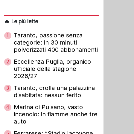
🔥 Le più lette
Taranto, passione senza
1
categorie: in 30 minuti
polverizzati 400 abbonamenti
Eccellenza Puglia, organico
2
ufficiale della stagione
2026/27
Taranto, crolla una palazzina
3
disabitata: nessun ferito
Marina di Pulsano, vasto
4
incendio: in fiamme anche tre
auto
Ferrarese: “Stadio Iacovone
5