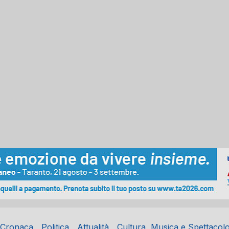
Cronaca
Politica
Attualità
Cultura, Musica e Spettacol