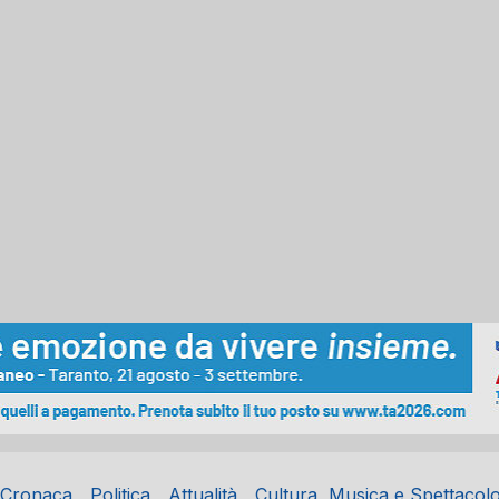
Cronaca
Politica
Attualità
Cultura, Musica e Spettacol