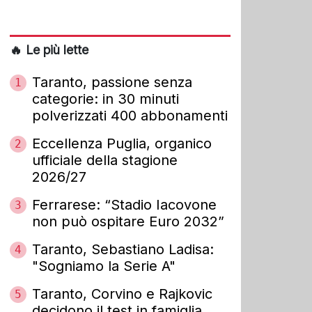
🔥 Le più lette
Taranto, passione senza
1
categorie: in 30 minuti
polverizzati 400 abbonamenti
Eccellenza Puglia, organico
2
ufficiale della stagione
2026/27
Ferrarese: “Stadio Iacovone
3
non può ospitare Euro 2032”
Taranto, Sebastiano Ladisa:
4
"Sogniamo la Serie A"
Taranto, Corvino e Rajkovic
5
decidono il test in famiglia