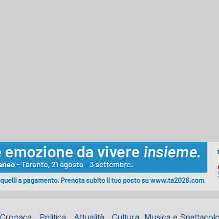
Cronaca
Politica
Attualità
Cultura, Musica e Spettacol