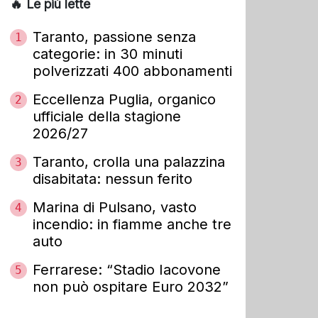
🔥 Le più lette
Taranto, passione senza
1
categorie: in 30 minuti
polverizzati 400 abbonamenti
Eccellenza Puglia, organico
2
ufficiale della stagione
2026/27
Taranto, crolla una palazzina
3
disabitata: nessun ferito
Marina di Pulsano, vasto
4
incendio: in fiamme anche tre
auto
Ferrarese: “Stadio Iacovone
5
non può ospitare Euro 2032”