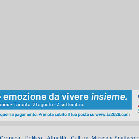
Cronaca
Politica
Attualità
Cultura, Musica e Spettacol