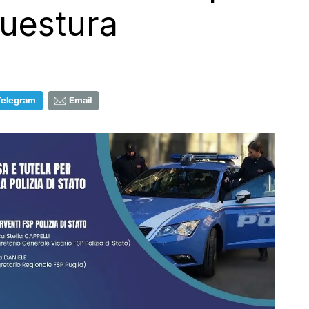
uestura
Telegram
Email