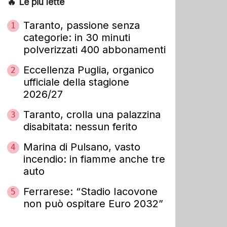
🔥 Le più lette
Taranto, passione senza
1
categorie: in 30 minuti
polverizzati 400 abbonamenti
Eccellenza Puglia, organico
2
ufficiale della stagione
2026/27
Taranto, crolla una palazzina
3
disabitata: nessun ferito
Marina di Pulsano, vasto
4
incendio: in fiamme anche tre
auto
Ferrarese: “Stadio Iacovone
5
non può ospitare Euro 2032”