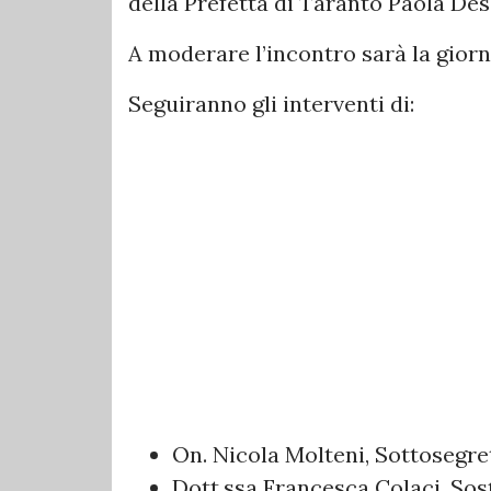
della Prefetta di Taranto Paola Des
A moderare l’incontro sarà la giorn
Seguiranno gli interventi di:
On. Nicola Molteni, Sottosegret
Dott.ssa Francesca Colaci, Sos