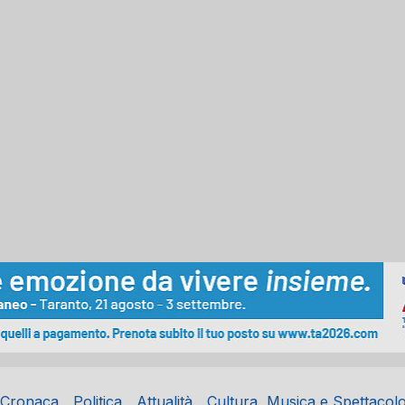
Cronaca
Politica
Attualità
Cultura, Musica e Spettacol