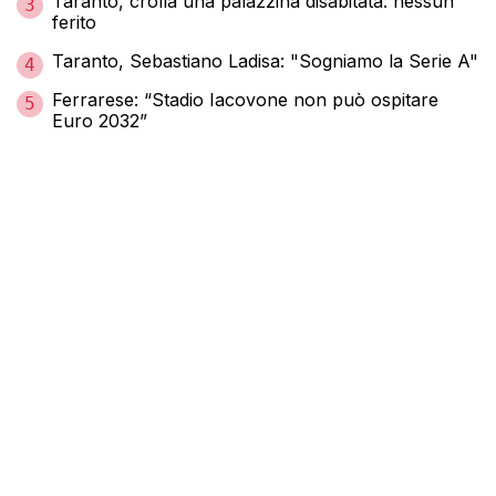
Taranto, crolla una palazzina disabitata: nessun
3
ferito
Taranto, Sebastiano Ladisa: "Sogniamo la Serie A"
4
Ferrarese: “Stadio Iacovone non può ospitare
5
Euro 2032”