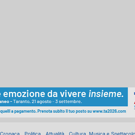
Cronaca
Politica
Attualità
Cultura, Musica e Spettacol