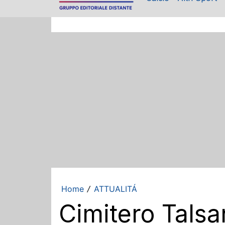
Home
ATTUALITÁ
/
Cimitero Talsa