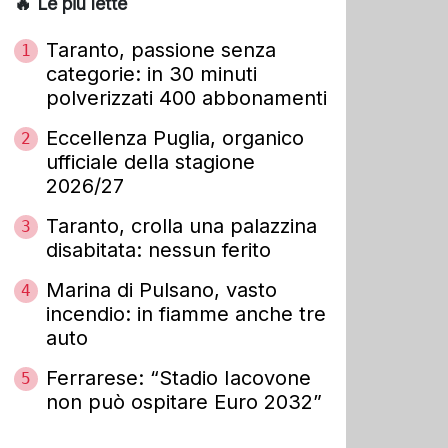
🔥 Le più lette
Taranto, passione senza
1
categorie: in 30 minuti
polverizzati 400 abbonamenti
Eccellenza Puglia, organico
2
ufficiale della stagione
2026/27
Taranto, crolla una palazzina
3
disabitata: nessun ferito
Marina di Pulsano, vasto
4
incendio: in fiamme anche tre
auto
Ferrarese: “Stadio Iacovone
5
non può ospitare Euro 2032”