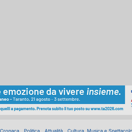
Cronaca
Politica
Attualità
Cultura, Musica e Spettacol