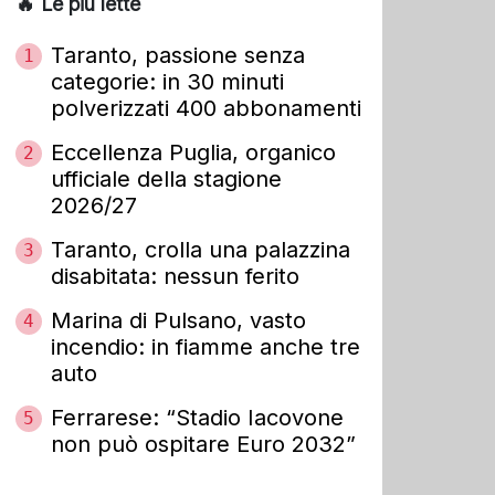
🔥 Le più lette
Taranto, passione senza
1
categorie: in 30 minuti
polverizzati 400 abbonamenti
Eccellenza Puglia, organico
2
ufficiale della stagione
2026/27
Taranto, crolla una palazzina
3
disabitata: nessun ferito
Marina di Pulsano, vasto
4
incendio: in fiamme anche tre
auto
Ferrarese: “Stadio Iacovone
5
non può ospitare Euro 2032”