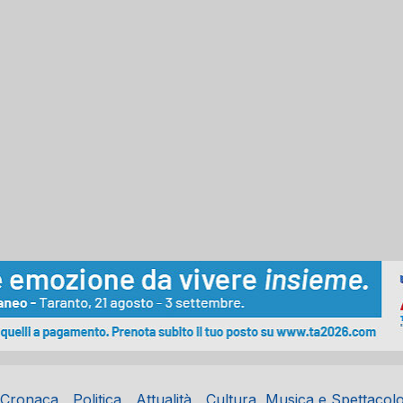
Cronaca
Politica
Attualità
Cultura, Musica e Spettacol