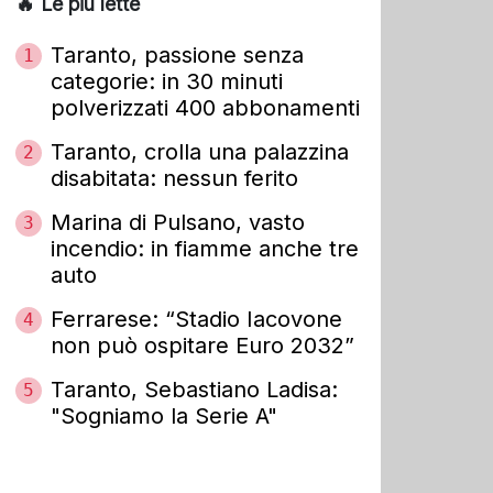
🔥 Le più lette
Taranto, passione senza
1
categorie: in 30 minuti
polverizzati 400 abbonamenti
Taranto, crolla una palazzina
2
disabitata: nessun ferito
Marina di Pulsano, vasto
3
incendio: in fiamme anche tre
auto
Ferrarese: “Stadio Iacovone
4
non può ospitare Euro 2032”
Taranto, Sebastiano Ladisa:
5
"Sogniamo la Serie A"