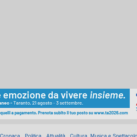
Cronaca
Politica
Attualità
Cultura, Musica e Spettacol